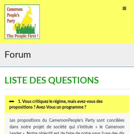
Toggle
naviga
Forum
LISTE DES QUESTIONS
1. Vous critiquez le régime, mais avez-vous des
propositions ? Avez-Vous un programme ?
Les propositions du CameroonPeople’s Party sont conciliées
dans notre projet de société qui s’intitule « le Cameroon
Leader ». Notre objectif est de faire de notre pays l’une des dix