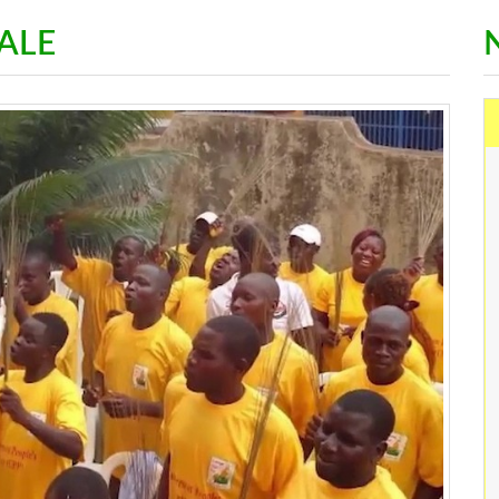
e caractérise par l’excellence de
Veuillez remplir ce formulaire e
TALE
nstitutions et de ses ressources
vous contacterons.
nes.
Lire la s
Lire la suite