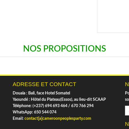
NOS PROPOSITIONS
ADRESSE ET CONTACT
N
Douala : Bali, face Hotel Somatel
Po
Yaoundé : Hôtel du Plateau(Essos), au lieu-dit SCAAP
so
Téléphone: (+237) 694 693 464 / 670 766 294
WhatsApp: 650 544 074
Email:
contact[a]cameroonpeoplesparty.com
N