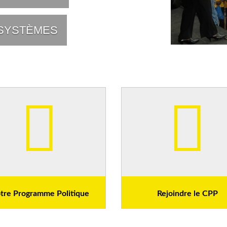
tre Programme Politique
Rejoindre le CPP
 objectif est de faire de notre
Vous souhaitez participer active
l’une des dix puissances africaines
la construction d’un Cameroun L