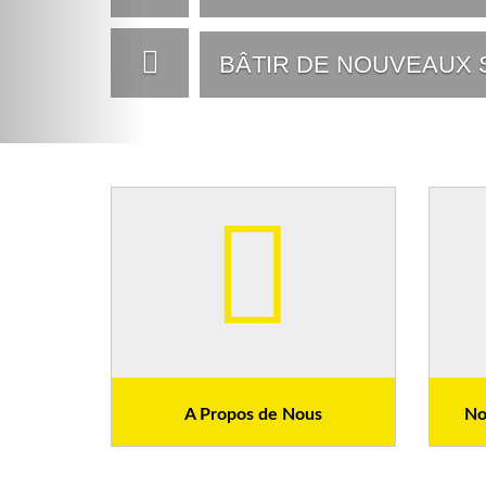
A Propos de Nous
No
Le Cameroon People’s Party a été créé
Notre
le 26 décembre 1991 à la faveur du
pays 