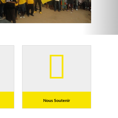
Nous Soutenir
ment à
Soutenez le CPP
eader.
Donner c’est contribuer à la