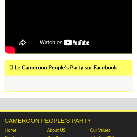
Le Cameroon People's Party sur Facebook
CAMEROON PEOPLE’S PARTY
Home
About US
Our Values